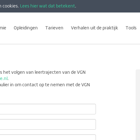
n cookies.
Lees hier wat dat betekent
.
mie
Opleidingen
Tarieven
Verhalen uit de praktijk
Tools
s het volgen van leertrajecten van de VGN
e.nl
.
mulier in om contact op te nemen met de VGN