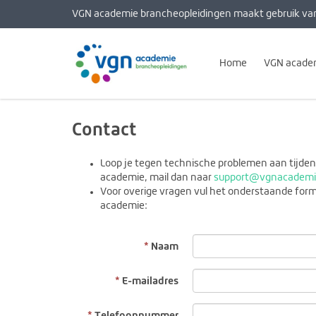
VGN academie brancheopleidingen maakt gebruik va
Home
VGN acade
Contact
Loop je tegen technische problemen aan tijden
academie, mail dan naar
support@vgnacademi
Voor overige vragen vul het onderstaande for
academie:
Naam
E-mailadres
Telefoonnummer