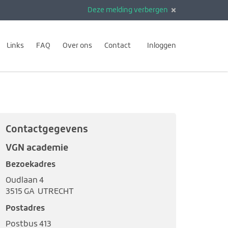
Deze melding verbergen
Links
FAQ
Over ons
Contact
Inloggen
Contactgegevens
VGN academie
Bezoekadres
Oudlaan 4
3515 GA UTRECHT
Postadres
Postbus 413