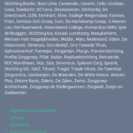
Stichting Breder, Buro Lima, Careander, Cavent, Cello, Cordaan,
Cosis, Daelzicht, DCTerra, Deseizoenen, Dichterbij, De
Driestroom, DZN, Eemhart, Elver, Esdégé-Reigersdaal, Estinea,
Frion, Gemiva-SVG Groep, Gors, De Hartekamp Groep, ’s Heeren
Loo, Het Raamwerk, Hoornbeeck College, Humanitas DMH, Ipse
de Bruggen, Stichting Kio, Koraal, Lunetzorg, Maeykehiem,
Mensen met mogelijkheden, Middin, Mies, Nedereind, Odion, De
Okkernoot, Olmenes, Ons Bedrijf, Ons Tweede Thuis,
Ophovenerhof, Pameijer, Pergamijn, Pluryn, Prinsenstichting,
Profila Zorggroep, PSW, Radar, Raphaelstichting, Reinaerde,
ROC Mondriaan, Sius, Siza, Severinus, Sjaloom Zorg, Sprank,
Stichting SIG, SWZ, Titurel, Tragel, Triade Vitree, De Twentse
Zorgcentra, Vanboeijen, De Waerden, De Witte Hoeve, Wonen
Plus, Zekere Basis, Zideris, De Zijlen, Zomo, Zorggroep
Achterhoek, Zorggroep de Stellingwerven, Zorgwiel, Zozijn en
Zuidwester.
Algemene voorwaarden
Contact
Disclaimer
Klachtenprocedure