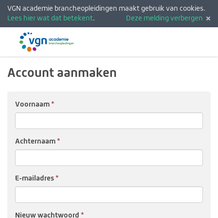
VGN academie brancheopleidingen maakt gebruik van cookies.
Lees hier wat dat betekent
.
Deze melding verbergen
Menu
Inlogg
Account aanmaken
Voor­naam
Achter­naam
E-mail­adres
Nieuw wacht­woord