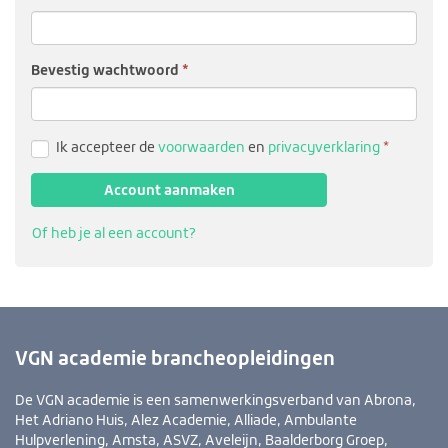
Bevestig wacht­woord
(verplicht
Ik accepteer de
voorwaarden
en
privacyverklaring
Account aanmaken
Of heb je al een account?
VGN academie brancheopleidingen
De VGN academie is een samenwerkingsverband van Abrona,
Het Adriano Huis, Alez Academie, Alliade, Ambulante
Hulpverlening, Amsta, ASVZ, Aveleijn, Baalderborg Groep,