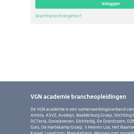
Inloggen
Wachtwoord vergeten?
VGN academie brancheopleidingen
De VGN academie is een samenwerkingsverband van Ab
Amsta, ASVZ, Aveleijn, Baalderborg Groep, Stichting B
DCTerra, Deseizoenen, Dichterbij, De Driestroom, DZN
Gors, De Hartekamp Groep, ’s Heeren Loo, Het Raamw
Koraal, Lunetzorg, Maeykehiem, Mensen met mogelij