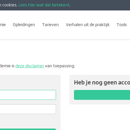
n cookies.
Lees hier wat dat betekent
.
mie
Opleidingen
Tarieven
Verhalen uit de praktijk
Tools
demie is
deze disclaimer
van toepassing.
Heb je nog geen acc
Vergeet
me