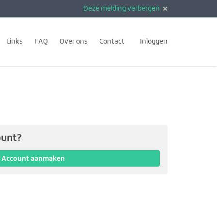
Deze melding verbergen
Links
FAQ
Over ons
Contact
Inloggen
ount?
Account aanmaken