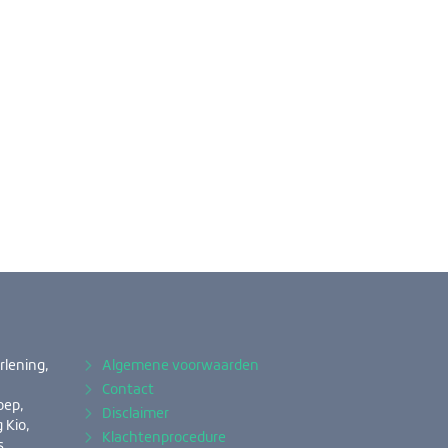
rlening,
Algemene voorwaarden
Contact
oep,
Disclaimer
 Kio,
Klachtenprocedure
s