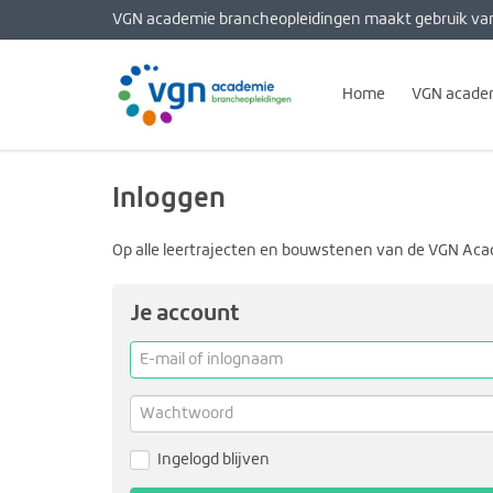
VGN academie brancheopleidingen maakt gebruik va
Home
VGN acade
Inloggen
Op alle leertrajecten en bouwstenen van de VGN Aca
Je account
E-
mail
of
Wachtwoord
inlognaam
Ingelogd blijven