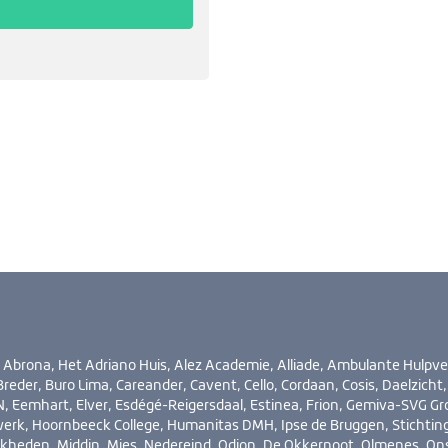
rona, Het Adriano Huis, Alez Academie, Alliade, Ambulante Hulpve
reder, Buro Lima, Careander, Cavent, Cello, Cordaan, Cosis, Daelzicht,
, Eemhart, Elver, Esdégé-Reigersdaal, Estinea, Frion, Gemiva-SVG Gr
erk, Hoornbeeck College, Humanitas DMH, Ipse de Bruggen, Stichting
kheden, Middin, Mies, Nedereind, Odion, De Okkernoot, Olmenes, On